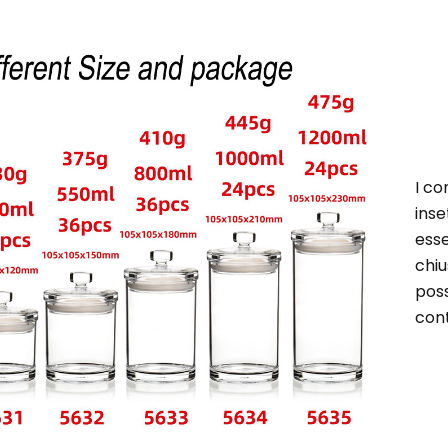
I co
inse
esse
chiu
pos
cont