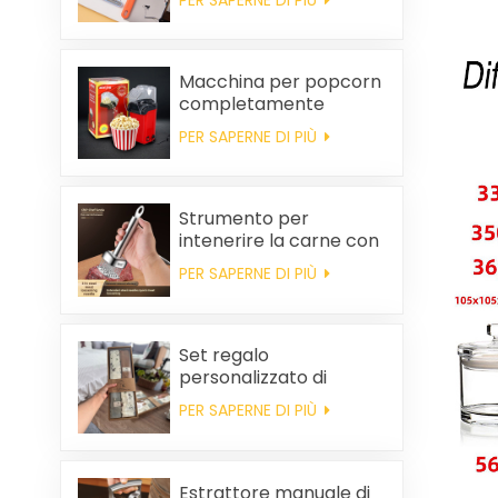
rimozione dei peli
statici dai vestiti
Macchina per popcorn
completamente
automatica, macchina
PER SAPERNE DI PIÙ
per popcorn portatile
per uso domestico
Strumento per
intenerire la carne con
ago da bistecca
PER SAPERNE DI PIÙ
Set regalo
personalizzato di
asciugamani da cucina
PER SAPERNE DI PIÙ
e tovaglioli quadrati in
cotone per
bomboniere di
matrimonio e per la
Estrattore manuale di