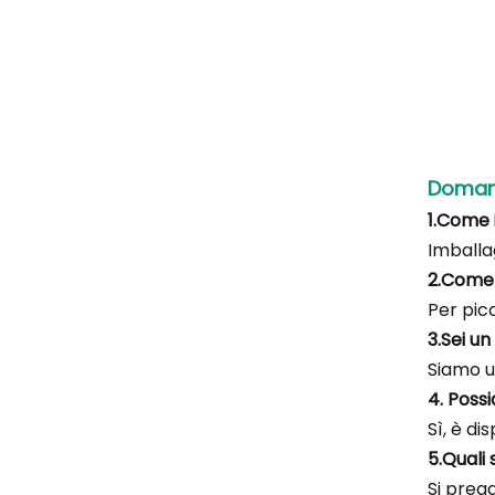
Domand
1.Come i
Imballa
2.Come 
Per picc
3.Sei u
Siamo u
4. Poss
Sì, è di
5.Quali
Si prega