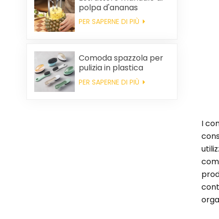
pulizia della casa.
polpa d'ananas
PER SAPERNE DI PIÙ
Comoda spazzola per
pulizia in plastica
all'ingrosso
PER SAPERNE DI PIÙ
I con
cons
util
come
prod
cont
orga