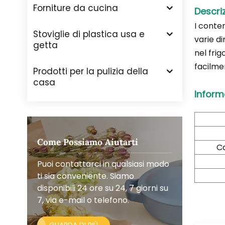
Forniture da cucina
Descri
I conten
Stoviglie di plastica usa e
varie di
getta
nel frig
facilmen
Prodotti per la pulizia della
casa
Inform
Come Possiamo Aiutarti
Ca
Puoi contattarci in qualsiasi modo
ti sia conveniente. Siamo
disponibili 24 ore su 24, 7 giorni su
7, via e-mail o telefono.