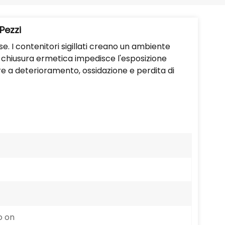
Português
Nederlands
Pezzi
se. I contenitori sigillati creano un ambiente
Türkçe
a chiusura ermetica impedisce l'esposizione
are a deterioramento, ossidazione e perdita di
العربية
o on