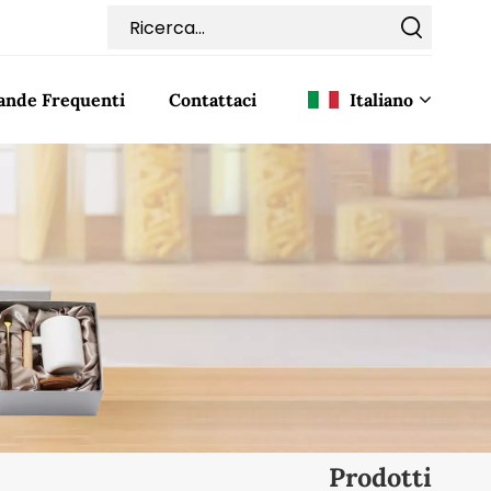
nde Frequenti
Contattaci
Italiano
English
Français
Deutsch
Italiano
Pусский
Español
Prodotti