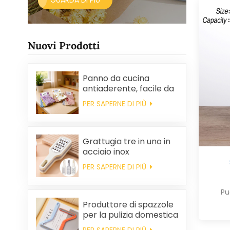
GUARDA DI PIÙ
Nuovi Prodotti
Panno da cucina
antiaderente, facile da
pulire, spesso,
PER SAPERNE DI PIÙ
stampato, quadrato, in
pile di corallo,
riutilizzabile, ecologico.
Grattugia tre in uno in
acciaio inox
PER SAPERNE DI PIÙ
Pu
Produttore di spazzole
per la pulizia domestica
in plastica per la
PER SAPERNE DI PIÙ