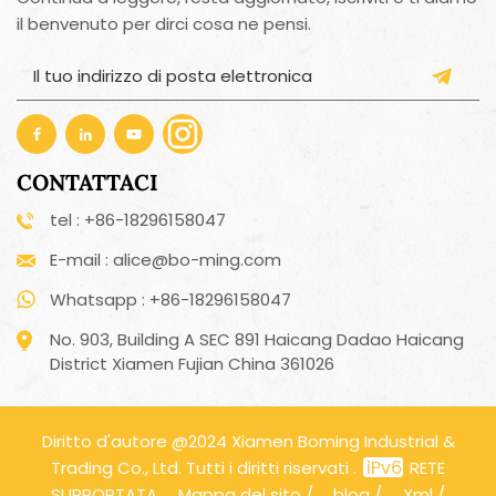
il benvenuto per dirci cosa ne pensi.
CONTATTACI
tel : +86-18296158047
E-mail : alice@bo-ming.com
Whatsapp : +86-18296158047
No. 903, Building A SEC 891 Haicang Dadao Haicang
District Xiamen Fujian China 361026
Diritto d'autore @2024 Xiamen Boming Industrial &
Trading Co., Ltd. Tutti i diritti riservati .
RETE
SUPPORTATA
Mappa del sito
/
blog
/
Xml
/