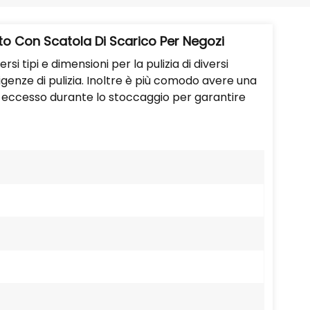
Português
Nederlands
to Con Scatola Di Scarico Per Negozi
si tipi e dimensioni per la pulizia di diversi
Türkçe
igenze di pulizia. Inoltre è più comodo avere una
n eccesso durante lo stoccaggio per garantire
العربية