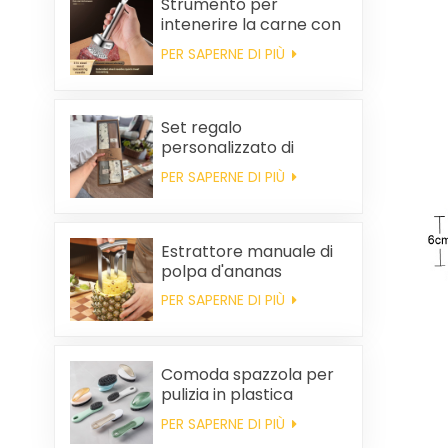
Strumento per
intenerire la carne con
ago da bistecca
PER SAPERNE DI PIÙ
Set regalo
personalizzato di
asciugamani da cucina
PER SAPERNE DI PIÙ
e tovaglioli quadrati in
cotone per
bomboniere di
matrimonio e per la
Estrattore manuale di
pulizia della casa.
polpa d'ananas
PER SAPERNE DI PIÙ
Comoda spazzola per
pulizia in plastica
all'ingrosso
PER SAPERNE DI PIÙ