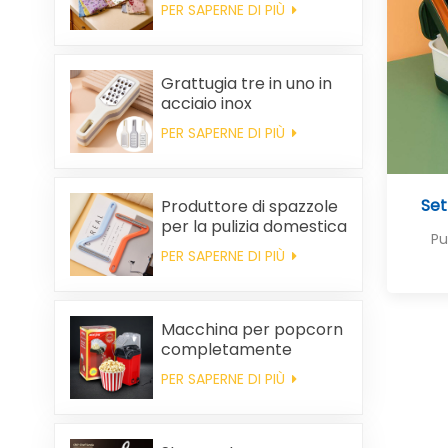
pulire, spesso,
PER SAPERNE DI PIÙ
stampato, quadrato, in
pile di corallo,
riutilizzabile, ecologico.
Grattugia tre in uno in
acciaio inox
PER SAPERNE DI PIÙ
Set
Produttore di spazzole
per la pulizia domestica
Pu
in plastica per la
PER SAPERNE DI PIÙ
rimozione dei peli
statici dai vestiti
Macchina per popcorn
completamente
automatica, macchina
PER SAPERNE DI PIÙ
per popcorn portatile
per uso domestico