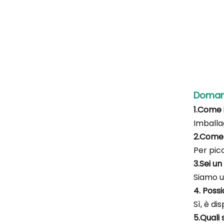
Domand
1.Come i
Imballa
2.Come 
Per picc
3.Sei u
Siamo u
4. Poss
Sì, è di
5.Quali