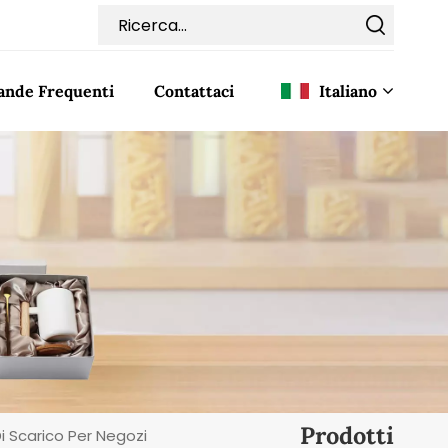
nde Frequenti
Contattaci
Italiano
English
Français
Deutsch
Italiano
Pусский
Español
Prodotti
i Scarico Per Negozi