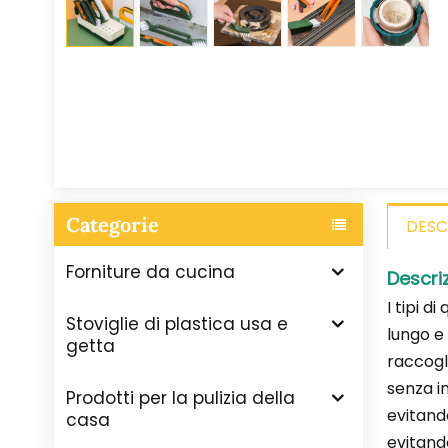
Categorie
DESC
Forniture da cucina
Descri
I tipi d
Stoviglie di plastica usa e
lungo e 
getta
raccogli
senza i
Prodotti per la pulizia della
evitando
casa
evitand