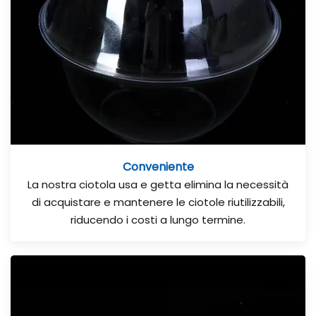
Conveniente
La nostra ciotola usa e getta elimina la necessità
di acquistare e mantenere le ciotole riutilizzabili,
riducendo i costi a lungo termine.