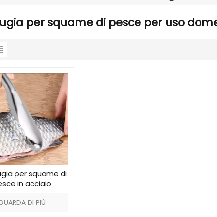
ugia per squame di pesce per uso dome
ugia per squame di
esce in acciaio
nossidabile 430
GUARDA DI PIÙ