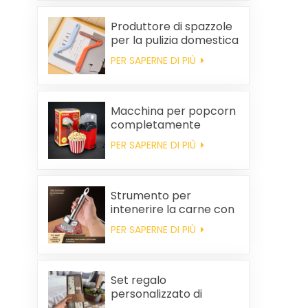
Produttore di spazzole
per la pulizia domestica
in plastica per la
PER SAPERNE DI PIÙ
rimozione dei peli
statici dai vestiti
Macchina per popcorn
completamente
automatica, macchina
PER SAPERNE DI PIÙ
per popcorn portatile
per uso domestico
Strumento per
intenerire la carne con
ago da bistecca
PER SAPERNE DI PIÙ
Set regalo
personalizzato di
asciugamani da cucina