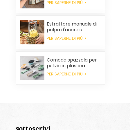
PER SAPERNE DI PIÙ
e tovaglioli quadrati in
cotone per
bomboniere di
matrimonio e per la
Estrattore manuale di
pulizia della casa.
polpa d'ananas
PER SAPERNE DI PIÙ
Comoda spazzola per
pulizia in plastica
all'ingrosso
PER SAPERNE DI PIÙ
sottoscrivi