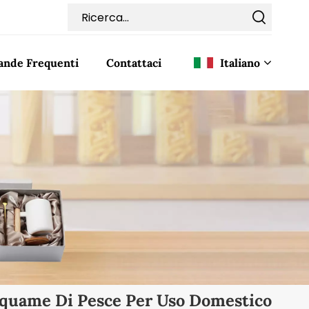
nde Frequenti
Contattaci
Italiano
English
Français
Deutsch
Italiano
Pусский
Español
Squame Di Pesce Per Uso Domestico