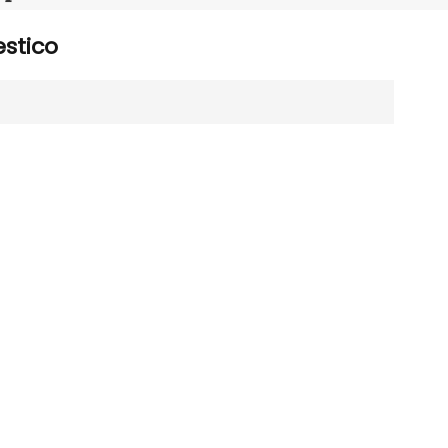
Português
stico
Nederlands
Türkçe
العربية