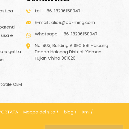
astica
tel : +86-18296158047
E-mail : alice@bo-ming.com
parenti
Whatsapp : +86-18296158047
i usa e
No. 903, Building A SEC 891 Haicang
sa e getta
Dadao Haicang District Xiamen
Fujian China 361026
he
rtatile OEM
PPORTATA
Mappa del sito
/
blog
/
Xml
/