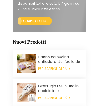
disponibili 24 ore su 24, 7 giorni su
7, via e-mail o telefono.
GUARDA DI PIÙ
Nuovi Prodotti
Panno da cucina
antiaderente, facile da
pulire, spesso,
PER SAPERNE DI PIÙ
stampato, quadrato, in
pile di corallo,
riutilizzabile, ecologico.
Grattugia tre in uno in
acciaio inox
PER SAPERNE DI PIÙ