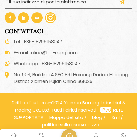
CONTATTACI
tel : +86-18296158047
E-mail : alice@bo-ming.com
Whatsapp : +86-18296158047
No. 903, Building A SEC 891 Haicang Dadao Haicang
District Xiamen Fujian China 361026
Diritto d'autore @2024 Xiamen Boming Industrial &
Trading Co., Ltd. Tutti i diritti riservati .
RETE
SUPPORTATA
Mappa del sito
/
blog
/
Xml
/
politica sulla riservatezza