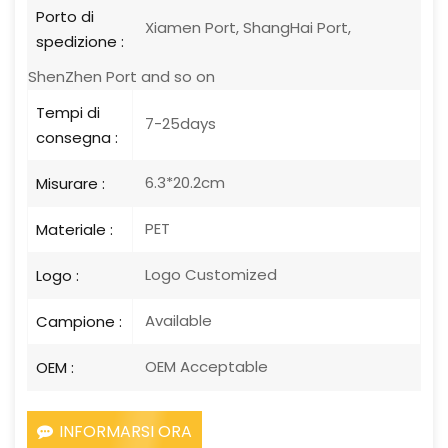
Porto di
Xiamen Port, ShangHai Port,
spedizione :
ShenZhen Port and so on
Tempi di
7-25days
consegna :
6.3*20.2cm
Misurare :
PET
Materiale :
Logo Customized
Logo :
Available
Campione :
OEM Acceptable
OEM :
INFORMARSI ORA