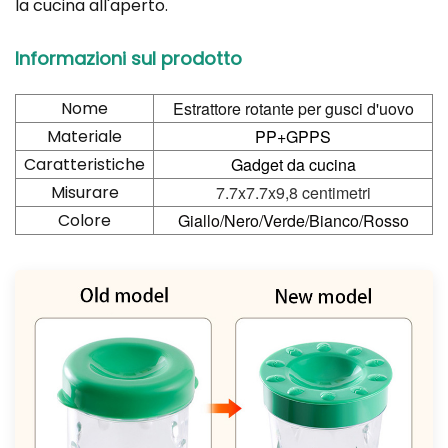
la cucina all'aperto.
Informazioni sul prodotto
Nome
Estrattore rotante per gusci d'uovo
Materiale
PP+GPPS
Caratteristiche
Gadget da cucina
Misurare
7.7
x
7.7
x
9,8 centimetri
Colore
Giallo/Nero/Verde/Bianco/Rosso