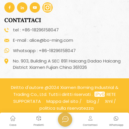
CONTATTACI
tel : +86-18296158047
E-mail : alice@bo-ming.com
Whatsapp : +86-18296158047
No. 903, Building A SEC 891 Haicang Dadao Haicang
District Xiamen Fujian China 361026
Diritto d'autore @2024 Xiamen Boming Industrial &
Trading Co., Ltd. Tutti i diritti riservati .
RETE
SUPPORTATA
Mappa del sito
/
blog
/
Xml
/
politica sulla riservatezza
Casa
Prodotti
Contattaci
WhatsApp