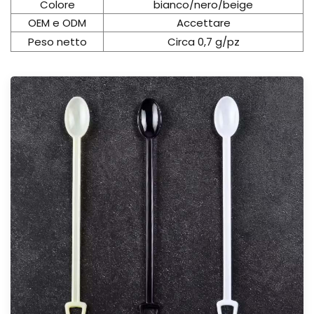
Colore
bianco/nero/beige
OEM e ODM
Accettare
Peso netto
Circa 0,7 g/pz