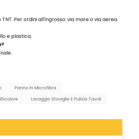
TNT. Per ordini all'ingrosso: via mare o via aerea.
o e plastica.
e?
onale.
o
Panno In Microfibra
lticolore
Lavaggio Stoviglie E Pulizia Tavoli