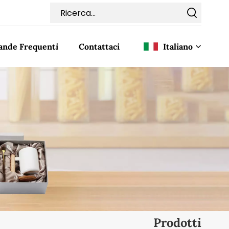
nde Frequenti
Contattaci
Italiano
English
Français
Deutsch
Italiano
Pусский
Español
Prodotti