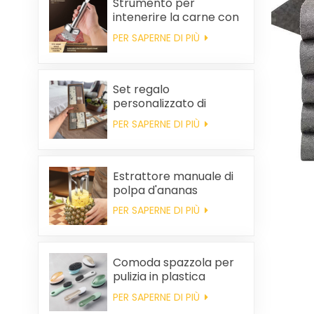
Strumento per
intenerire la carne con
ago da bistecca
PER SAPERNE DI PIÙ
Set regalo
personalizzato di
asciugamani da cucina
PER SAPERNE DI PIÙ
e tovaglioli quadrati in
cotone per
bomboniere di
matrimonio e per la
Estrattore manuale di
pulizia della casa.
polpa d'ananas
PER SAPERNE DI PIÙ
Comoda spazzola per
pulizia in plastica
all'ingrosso
PER SAPERNE DI PIÙ