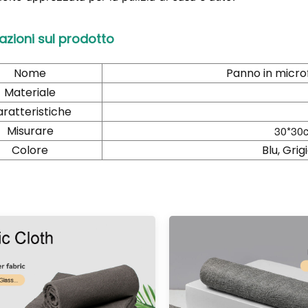
azioni sul prodotto
Nome
Panno in microf
Materiale
ratteristiche
Misurare
30*30
Colore
Blu, Grig