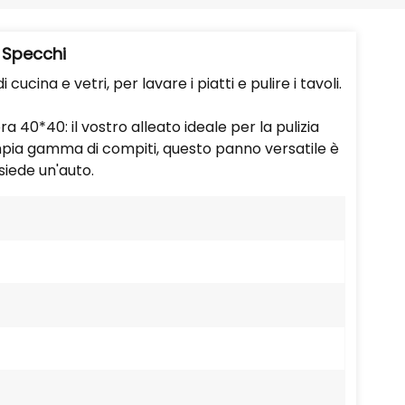
Português
Nederlands
E Specchi
ucina e vetri, per lavare i piatti e pulire i tavoli.
Türkçe
 40*40: il vostro alleato ideale per la pulizia
العربية
ampia gamma di compiti, questo panno versatile è
siede un'auto.