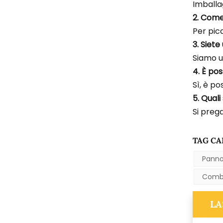
Imballa
2. Come
Per picc
3. Siet
Siamo u
4. È pos
Sì, è po
5. Qual
Si prega
TAG CA
Panno 
Combin
LA