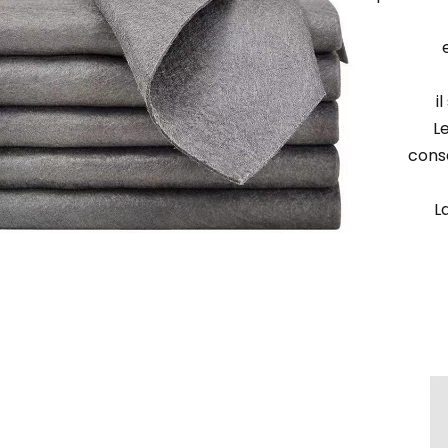
i
Le
cons
L