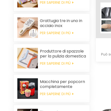
pulire, spesso,
PER SAPERNE DI PIÙ
stampato, quadrato, in
pile di corallo,
riutilizzabile, ecologico.
Grattugia tre in uno in
acciaio inox
PER SAPERNE DI PIÙ
Produttore di spazzole
Può s
per la pulizia domestica
in plastica per la
PER SAPERNE DI PIÙ
rimozione dei peli
statici dai vestiti
Macchina per popcorn
completamente
automatica, macchina
PER SAPERNE DI PIÙ
per popcorn portatile
per uso domestico