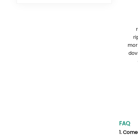
ri
morb
dovr
FAQ
1. Come 