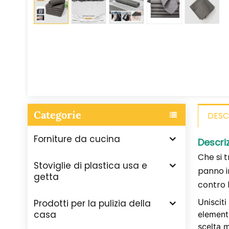
Categorie
DESC
Forniture da cucina
Descri
Che si t
Stoviglie di plastica usa e
panno in
getta
contro l
Uniscit
Prodotti per la pulizia della
casa
elemento
scelta m