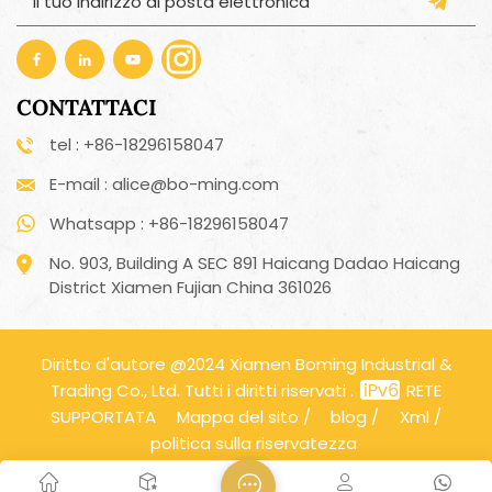
CONTATTACI
tel : +86-18296158047
E-mail : alice@bo-ming.com
Whatsapp : +86-18296158047
No. 903, Building A SEC 891 Haicang Dadao Haicang
District Xiamen Fujian China 361026
Diritto d'autore @2024 Xiamen Boming Industrial &
Trading Co., Ltd. Tutti i diritti riservati .
RETE
SUPPORTATA
Mappa del sito
/
blog
/
Xml
/
politica sulla riservatezza