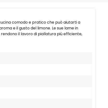
Português
Nederlands
 cucina comodo e pratico che può aiutarti a
Türkçe
roma e il gusto del limone. Le sue lame in
rendono il lavoro di piallatura più efficiente,
العربية