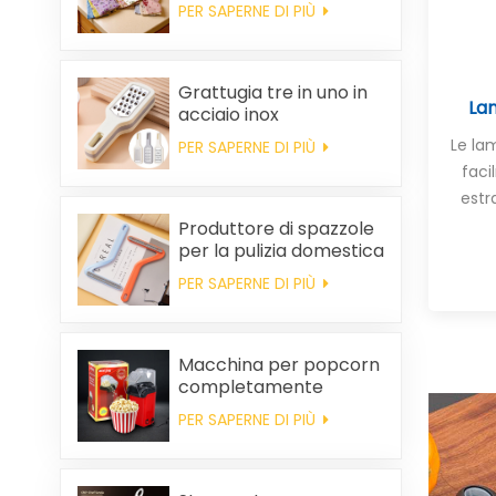
pulire, spesso,
PER SAPERNE DI PIÙ
stampato, quadrato, in
pile di corallo,
riutilizzabile, ecologico.
Grattugia tre in uno in
Lam
acciaio inox
Le la
PER SAPERNE DI PIÙ
faci
estr
Produttore di spazzole
per la pulizia domestica
in plastica per la
PER SAPERNE DI PIÙ
rimozione dei peli
statici dai vestiti
Macchina per popcorn
completamente
automatica, macchina
PER SAPERNE DI PIÙ
per popcorn portatile
per uso domestico