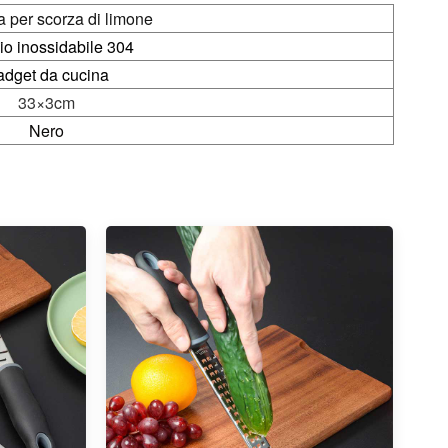
a per scorza di limone
io inossidabile 304
dget da cucina
33×3
cm
Nero