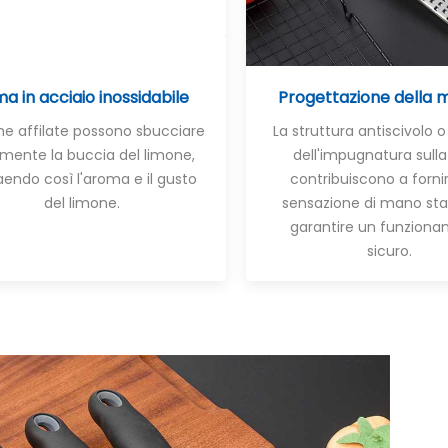
a in acciaio inossidabile
Progettazione della m
me affilate possono sbucciare
La struttura antiscivolo o
lmente la buccia del limone,
dell'impugnatura sull
aendo così l'aroma e il gusto
contribuiscono a forni
del limone.
sensazione di mano stab
garantire un funzion
sicuro.