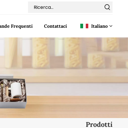
nde Frequenti
Contattaci
Italiano
English
Français
Deutsch
Italiano
Pусский
Español
Prodotti