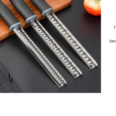
l
lav