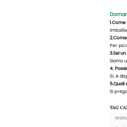
Domand
1.Come i
Imballa
2.Come 
Per picc
3.Sei u
Siamo u
4. Poss
Sì, è di
5.Quali
Si prega
TAG CA
Gratt