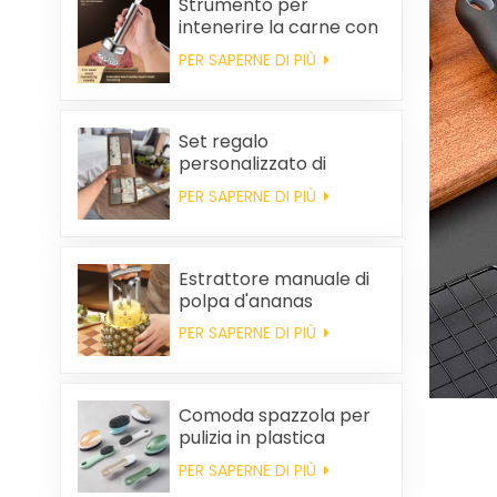
Strumento per
intenerire la carne con
ago da bistecca
PER SAPERNE DI PIÙ
Set regalo
personalizzato di
asciugamani da cucina
PER SAPERNE DI PIÙ
e tovaglioli quadrati in
cotone per
bomboniere di
matrimonio e per la
Estrattore manuale di
pulizia della casa.
polpa d'ananas
PER SAPERNE DI PIÙ
Comoda spazzola per
pulizia in plastica
all'ingrosso
PER SAPERNE DI PIÙ