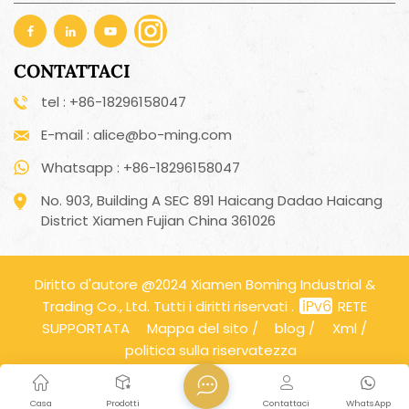
CONTATTACI
tel : +86-18296158047
E-mail : alice@bo-ming.com
Whatsapp : +86-18296158047
No. 903, Building A SEC 891 Haicang Dadao Haicang
District Xiamen Fujian China 361026
Diritto d'autore @2024 Xiamen Boming Industrial &
Trading Co., Ltd. Tutti i diritti riservati .
RETE
SUPPORTATA
Mappa del sito
/
blog
/
Xml
/
politica sulla riservatezza
Casa
Prodotti
Contattaci
WhatsApp