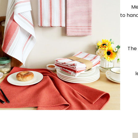
Me
to hand
The 
l