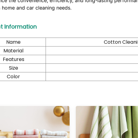
nce the convenience, efficiency, and long-lasting performan
h home and car cleaning needs.
t Information
Name
Cotton Cleani
Material
Features
Size
Color