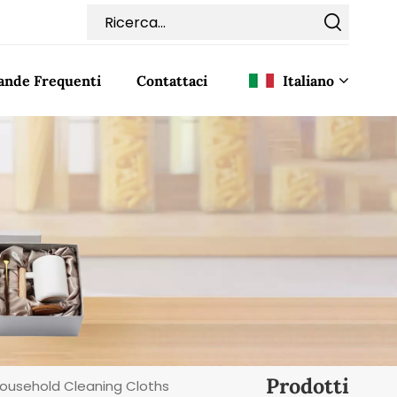
nde Frequenti
Contattaci
Italiano
English
Français
Deutsch
Italiano
Pусский
Español
Prodotti
Household Cleaning Cloths