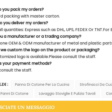
o you pack my orders?
d packing with master carton.
o you deliver my orders?
l quantities: Express such as DHL, UPS, FEDEX Or TNT.For Bu
ou a manufacturer or a trading company?
one OEM & ODM manufacturer of metal and plastic parts
 we custom the logo on the product or packaging?
tomized logo is available.Please consult the staff.
's your payment methods?
onsult the staff.
LDI :
Panno Di Cotone Per La Cucina
Strofinacci Da Cu
i Panni Di Cotone
Lavaggio Stoviglie E Pulizia Tavoli
Com
SCIATE UN MESSAGGIO