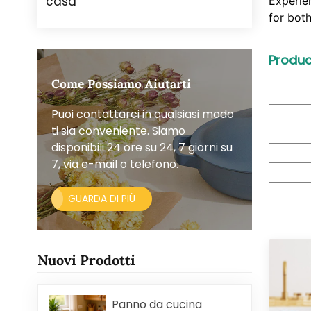
casa
Experie
for bot
Produc
Come Possiamo Aiutarti
Puoi contattarci in qualsiasi modo
ti sia conveniente. Siamo
disponibili 24 ore su 24, 7 giorni su
7, via e-mail o telefono.
GUARDA DI PIÙ
Nuovi Prodotti
Panno da cucina