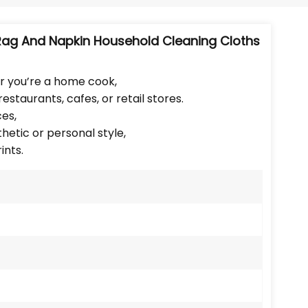
Português
Nederlands
 Rag And Napkin Household Cleaning Cloths
Türkçe
r you’re a home cook,
estaurants, cafes, or retail stores.
العربية
ces,
etic or personal style,
ints.