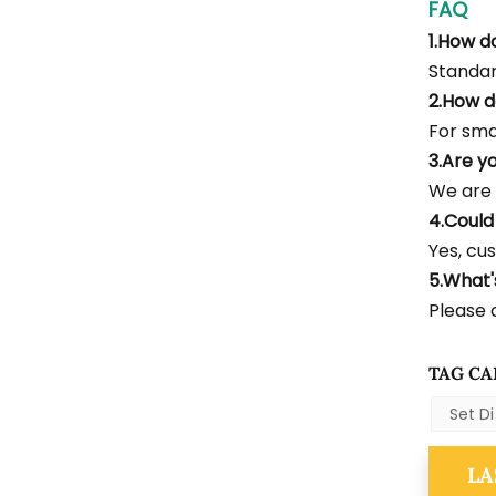
FAQ
1.How d
Standar
2.How d
For smal
3.Are y
We are 
4.Could
Yes, cus
5.What
Please c
TAG CA
Set D
LA