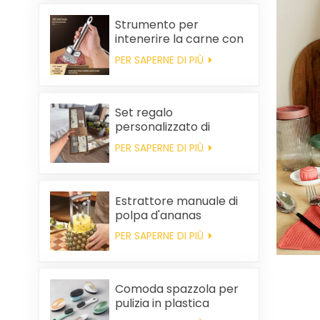
Strumento per
intenerire la carne con
ago da bistecca
PER SAPERNE DI PIÙ
Set regalo
personalizzato di
asciugamani da cucina
PER SAPERNE DI PIÙ
e tovaglioli quadrati in
cotone per
bomboniere di
matrimonio e per la
Estrattore manuale di
pulizia della casa.
polpa d'ananas
PER SAPERNE DI PIÙ
Comoda spazzola per
pulizia in plastica
all'ingrosso