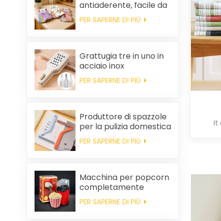
antiaderente, facile da
pulire, spesso,
PER SAPERNE DI PIÙ
stampato, quadrato, in
pile di corallo,
riutilizzabile, ecologico.
Grattugia tre in uno in
acciaio inox
PER SAPERNE DI PIÙ
Produttore di spazzole
It
per la pulizia domestica
in plastica per la
PER SAPERNE DI PIÙ
rimozione dei peli
statici dai vestiti
Macchina per popcorn
completamente
automatica, macchina
PER SAPERNE DI PIÙ
per popcorn portatile
per uso domestico