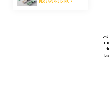
PER SAPERNE DI PIÙ
wit
ma
t
lo