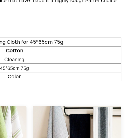
ce that have made it a highly sought-after choice
ng Cloth for 45*65cm 75g
Cotton
Cleaning
45*65cm 75g
Color