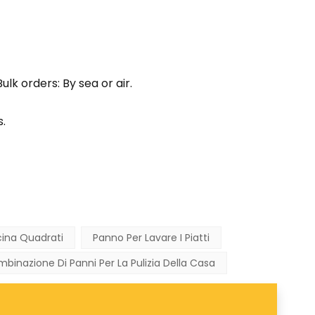
lk orders: By sea or air.
.
cina Quadrati
Panno Per Lavare I Piatti
binazione Di Panni Per La Pulizia Della Casa