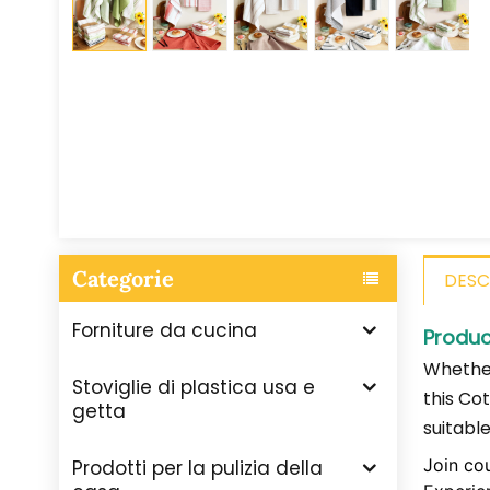
Categorie
DESC
Forniture da cucina
Produc
Whether
Stoviglie di plastica usa e
this
Cot
getta
suitable
Join co
Prodotti per la pulizia della