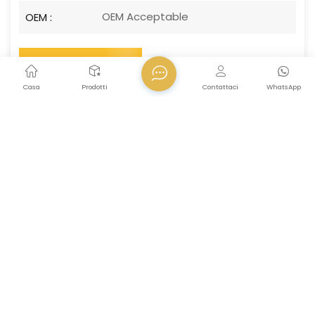
OEM Acceptable
OEM :
INFORMARSI ORA
Casa
Prodotti
Contattaci
WhatsApp
Categorie
DESCRIZIONE
Descrizione del prodotto
Che si tratti di pulire i ripiani della cucina, asciugare i
piatti, pulire l'interno delle mani o lucidare le superfici,
questo
Cotone
Questo panno garantisce risultati
eccezionali ogni volta. È delicato sulle superfici
delicate ma efficace contro lo sporco, risultando
adatto a una varietà di materiali senza causare