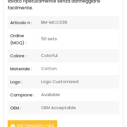
lavato ripetutamente senza danneggiarsi
facilmente.
BM-MCC039
Articolo n :
Ordine
50 sets
(MOQ) :
Colorful
Colore :
Cotton
Materiale :
Logo Customized
Logo :
Available
Campione :
OEM Acceptable
OEM :
INFORMARSI ORA