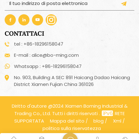
CONTATTACI
tel : +86-18296158047
E-mail : alice@bo-ming.com
Whatsapp : +86-18296158047
No. 903, Building A SEC 891 Haicang Dadao Haicang
District Xiamen Fujian China 361026
Diritto d'autore @2024 Xiamen Boming Industrial &
Trading Co., Ltd. Tutti i diritti riservati .
RETE
SUPPORTATA
Mappa del sito
/
blog
/
Xml
/
politica sulla riservatezza